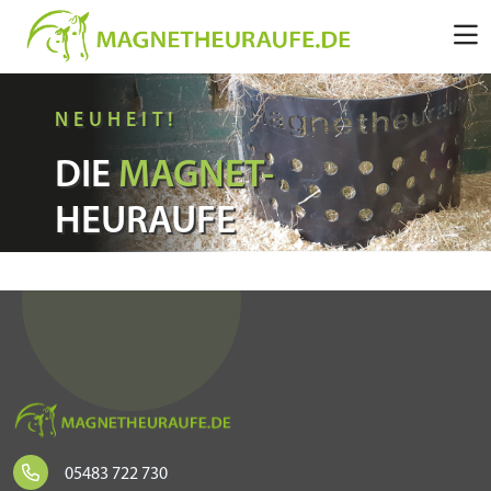
NEUHEIT!
DIE
MAGNET-
HEURAUFE
05483 722 730